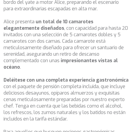
bordo del yate a motor Alice, preparando el escenario
instalación de las mismas. El usuario tiene la posibilidad
BEST OFF
para extraordinarias escapadas en alta mar.
de configurar su navegador pudiendo, si así lo desea,
BEYOND
impedir que sean instaladas en su disco duro, aunque
deberá tener en cuenta que dicha acción podrá ocasionar
BLACK LION
Alice presenta
un total de 10 camarotes
dificultades de navegación de la página web.
BLACK PEARL
elegantemente diseñados
, con capacidad para hasta 20
BLACK PEARL II
invitados con una selección de 5 camarotes dobles y 5
Analíticas y personalización
BLEU DE NIMES
camarotes con dos camas. Cada camarote está
BLUE HEAVEN
meticulosamente diseñado para ofrecer un santuario de
Permiten realizar el seguimiento y análisis del
BLUE INFINITY ONE
comportamiento de los usuarios de este sitio web. La
serenidad, asegurando un retiro de descanso
CALA DI LUNA
información recogida mediante este tipo de cookies se
complementado con unas
impresionantes vistas al
utiliza en la medición de la actividad de la web para la
CALADAN
océano
.
elaboración de perfiles de navegación de los usuarios con
CALMA
el fin de introducir mejoras en función del análisis de los
datos de uso que hacen los usuarios del servicio. Permiten
CALYPSO I
Deléitese con una completa experiencia gastronómica
guardar la información de preferencia del usuario para
CALYPSO I
mejorar la calidad de nuestros servicios y para ofrecer una
con el paquete de pensión completa incluida, que incluye
CANER IV
mejor experiencia a través de productos recomendados.
deliciosos desayunos, opíparos almuerzos y exquisitas
CAPRI I
cenas meticulosamente preparadas por nuestro experto
CAROM
Marketing y publicidad
chef. Tenga en cuenta que las bebidas como el alcohol,
CHAKRA
los refrescos, los zumos naturales y los batidos no están
CHAMPAGNE HIPPY
Estas cookies son utilizadas para almacenar información
incluidos en la tarifa estándar.
sobre las preferencias y elecciones personales del usuario
CHARADE
a través de la observación continuada de sus hábitos de
CHRISTINA O
navegación. Gracias a ellas, podemos conocer los hábitos
Para aquellos que busquen opciones gastronómicas