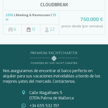
SKYLARK
CLOUDBREAK
SON DE MAR
SONISHI
2016
| Abeking & Rasmussen |
75
SOPHIA
750.000 €
m
SOPHIA
precio desde (por semana)
SOUL
6
12
22
SOULMATE
SOUTH
SOUTH PAW C
ST. DAVID
STAR LINK
STARDUST OF MARY
STELLAMAR
SUMMER BREEZE
Nos aseguramos de encontrar el barco perfecto en
SUMMER FUN
alquiler para sus vacaciones inolvidables a bordo de los
SUNBREEZE
mejores yates del mercado. Contáctenos.
SUNRISE
TAKARA ONE
Calle Magalhaes 5
TAMARA II
07014 Palma de Mallorca
THALYSSA
+34 655 532 197
THE BIRD