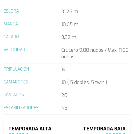
ALENA
Turquía
ALENA
ESLORA
31,26 m
Florida y Bahamas
ALFA MARIO
Francia
ALICE
MANGA
10,65 m
Turquía
ALICE
Grecia
ALOIA 80
CALADO
3,32 m
Croacia
ALTEYA
Baleares
ALVIUM
VELOCIDAD
Crucero 9.00 nudos / Máx. 11.00
Caribe
ALVIUM
nudos
Caribe
AMADA MIA
Grecia
TRIPULACIÓN
AMORAKI
14
Grecia
ANAVI
Italia
CAMAROTES
10 ( 5 dobles, 5 twin )
ANDILIS
Croacia
ANETTA
Océano Índico
INVITADOS
20
ANGRA TOO
Baleares
ANIMA MARIS
Turquía
ESTABILIZADORES
No
ANKA
Baleares
ANNABEL II
Italia
ANOTHER ONE
Océano Índico
ANTHEYA III
TEMPORADA ALTA
TEMPORADA BAJA
Italia