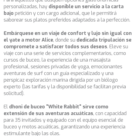
de navegación en el sitio web y mostrar publicidad
CLASE AZUL
personalizadas, hay
disponible un servicio a la carta
relacionada con el perfil de navegación del usuario.
CLOUD ATLAS
bajo
petición y con cargo adicional, que le permitirá
CLOUD IX
saborear sus platos preferidos adaptados a la perfección.
CLOUD IX
CLOUDBREAK
Embárquese en un viaje de confort y lujo sin igual con
CONSTANTER
el yate a motor Alice
, donde su
dedicada tripulación se
CORNELIA
compromete a satisfacer todos sus deseos
. Eleve su
CORSARIO
viaje con una serie de servicios complementarios, como
D5
cursos de buceo, la experiencia de una masajista
DAIMA
profesional, sesiones privadas de yoga, emocionantes
DAMARI
aventuras de surf con un guía especializado y una
DANZAS
perspicaz exploración marina dirigida por un biólogo
DARLIN
experto (las tarifas y la disponibilidad se facilitan previa
DAY OFF
solicitud).
DB9
DE LISLE III
El
dhoni de buceo "White Rabbit" sirve como
DE ZEUS
extensión de sus aventuras acuáticas
, con capacidad
DELTA ONE
para 35 invitados y equipado con el equipo esencial de
DESAMIS B
buceo y motos acuáticas, garantizando una experiencia
DHAMMA II
estimulante bajo las olas.