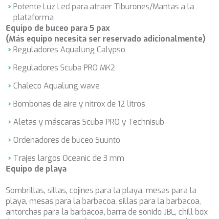
IDYLLE
Potente Luz Led para atraer Tiburones/Mantas a la
IMMERSIVE
plataforma
INDIGO STAR I
Equipo de buceo para 5 pax
INFINITAS
(Más equipo necesita ser reservado adicionalmente)
INSIEME
Reguladores Aqualung Calypso
ISLAND HEIRESS
Reguladores Scuba PRO MK2
JAJARO'
JASALI II
Chaleco Aqualung wave
JAZ
JOY ME
Bombonas de aire y nitrox de 12 litros
JULIE M
Aletas y máscaras Scuba PRO y Technisub
KAPTAN KADIR
KAYA GUNERI V
Ordenadores de buceo Suunto
KENTAVROS II
KIKI V
Trajes largos Oceanic de 3 mm
KIRIOS
Equipo de playa
L'EQUINOX
LA PELLEGRINA 1
Sombrillas, sillas, cojines para la playa, mesas para la
LA PERLA
playa, mesas para la barbacoa, sillas para la barbacoa,
LADY B
antorchas para la barbacoa, barra de sonido JBL, chill box