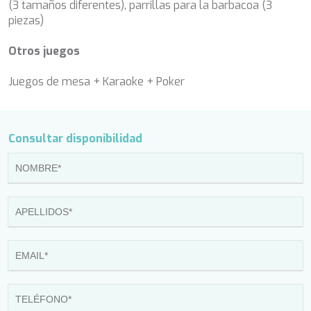
LADY DEE
(3 tamaños diferentes), parrillas para la barbacoa (3
LADY ELEGANZA
piezas)
LADY GITA
LADY TRUDY
Otros juegos
LATITUDE
LE VERSEAU
Juegos de mesa + Karaoke + Poker
LEGENDARY
LEL
LEOPARD
LIFE IS GOOD
Consultar disponibilidad
LOVE STORY
LUCKY
LUISA
LUMI
MAIA
MAKANI II
MALIBU
MAMMA MIA
MARALLURE
MARE NOSTRUM
MARICAN FOREVER