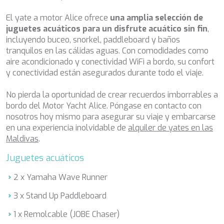
DHAMMA II
DIVINE
El yate a motor Alice ofrece
una amplia selección de
DOLCE VITA
juguetes acuáticos para un disfrute acuático sin fin
,
DOLCE VITA IV
incluyendo buceo, snorkel, paddleboard y baños
DONNA DEL MARE
tranquilos en las cálidas aguas. Con comodidades como
E-MOTION
aire acondicionado y conectividad WiFi a bordo, su confort
E3
y conectividad están asegurados durante todo el viaje.
ECCE NAVIGO
ELLY
No pierda la oportunidad de crear recuerdos imborrables a
ELVI
bordo del Motor Yacht Alice. Póngase en contacto con
ENDLESS HORIZON
nosotros hoy mismo para asegurar su viaje y embarcarse
EOLIA
en una experiencia inolvidable de
alquiler de yates en las
ESMA SULTAN
Maldivas
.
ESMERALDA OF THE SEAS
ETERNAL SPARK
Juguetes acuáticos
ETHNA
FARANDWIDE
2 x Yamaha Wave Runner
FAST & FURIOUS
3 x Stand Up Paddleboard
FATSA
FIGURATI
1 x Remolcable (JOBE Chaser)
FIORENTE