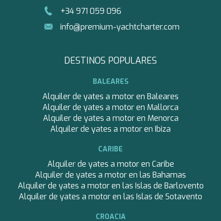
THEA
+34 971 059 096
THUMPER
info@premium-yachtcharter.com
TRABUCAIRE
ULISSE
VERA
DESTINOS POPULARES
VERTIGE
VERTIGO
BALEARES
VITTORIA
VIVA LA VIDA
Alquiler de yates a motor en Baleares
VYNO
Alquiler de yates a motor en Mallorca
WALLY ONE
Alquiler de yates a motor en Menorca
WAVE
Alquiler de yates a motor en Ibiza
WHISPER V
CARIBE
WHITEHAVEN
WORLD'S END
Alquiler de yates a motor en Caribe
WYLDECREST
Alquiler de yates a motor en las Bahamas
XMOTION
Alquiler de yates a motor en las Islas de Barlovento
YOLO
Alquiler de yates a motor en las Islas de Sotavento
ZALIV III
ZEN VIBES
CROACIA