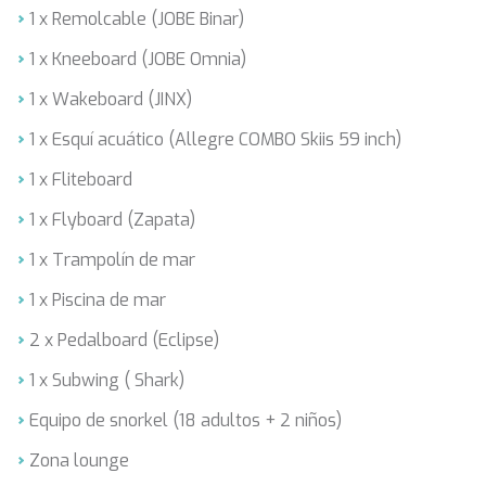
FREE SOUL
1 x Remolcable (JOBE Binar)
FREEBIRD
1 x Kneeboard (JOBE Omnia)
FREEDOM
FREEDOM
1 x Wakeboard (JINX)
FRIEND'S BOAT
FRIENDSHIP
1 x Esquí acuático (Allegre COMBO Skiis 59 inch)
FUNDA D
1 x Fliteboard
GATSBY
GENNY
1 x Flyboard (Zapata)
GLASAX
GRACE
1 x Trampolín de mar
GRAYONE
1 x Piscina de mar
HAKUNA MATATA
HALCON DEL MAR
2 x Pedalboard (Eclipse)
HAPPY ME
HEEUS
1 x Subwing ( Shark)
HELIOS
Equipo de snorkel (18 adultos + 2 niños)
HOPE I
HP6
Zona lounge
HYPERION