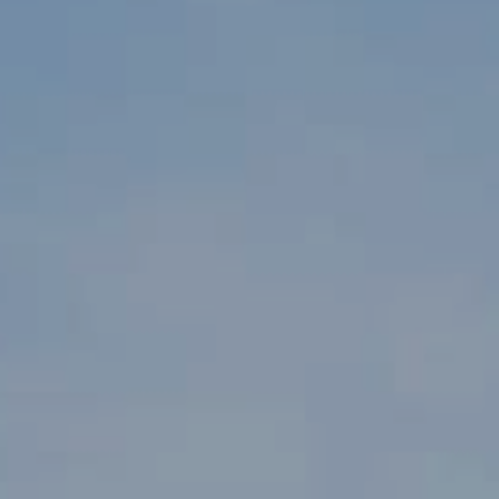
Modif
Técnic
Este sit
mejorar
instala
pudiend
deberá 
de la p
Analít
Permite
sitio we
medició