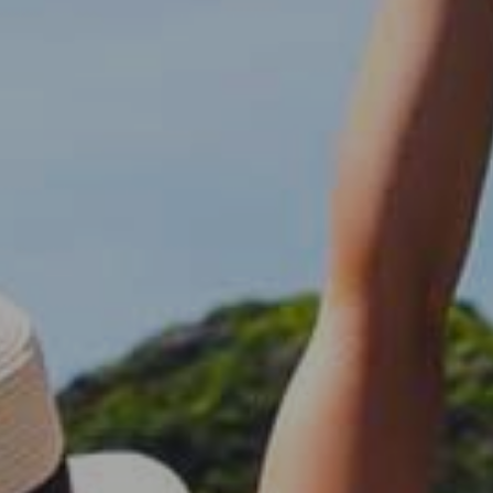
rios con el fin de introducir mejoras en función del análisis de los dato
en los usuarios del servicio. Permiten guardar la información de prefe
ario para mejorar la calidad de nuestros servicios y para ofrecer una m
ncia a través de productos recomendados.
ing y publicidad
ookies son utilizadas para almacenar información sobre las preferencia
nes personales del usuario a través de la observación continuada de s
 de navegación. Gracias a ellas, podemos conocer los hábitos de nave
tio web y mostrar publicidad relacionada con el perfil de navegación del
.
Guardar configuración
Aceptar todas