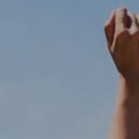
icar cookies
as y funcionales
Siempre 
io web utiliza Cookies propias para recopilar información con la finalida
 nuestros servicios. Si continua navegando, supone la aceptación de la
ción de las mismas. El usuario tiene la posibilidad de configurar su nav
o, si así lo desea, impedir que sean instaladas en su disco duro, aunq
tener en cuenta que dicha acción podrá ocasionar dificultades de nav
ágina web.
icas y personalización
n realizar el seguimiento y análisis del comportamiento de los usuarios
b. La información recogida mediante este tipo de cookies se utiliza en l
n de la actividad de la web para la elaboración de perfiles de navegac