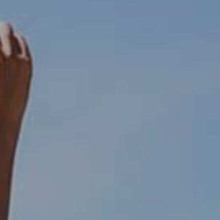
activas
d de
egador
ue
egación
 de este
a
ión de