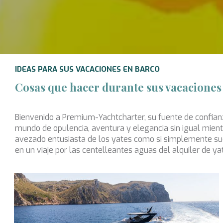
IDEAS PARA SUS VACACIONES EN BARCO
Cosas que hacer durante sus vacaciones
Bienvenido a Premium-Yachtcharter, su fuente de confian
mundo de opulencia, aventura y elegancia sin igual mient
avezado entusiasta de los yates como si simplemente s
en un viaje por las centelleantes aguas del alquiler de yat