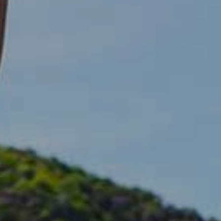
s de uso
rencia
ejor
s y
us
gación