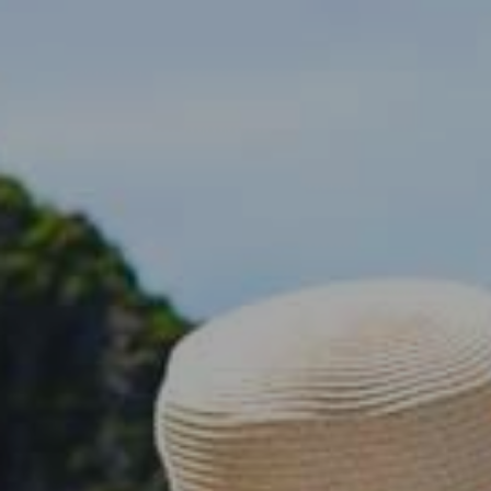
los usua
que hac
del usu
experie
Market
Estas c
eleccio
hábitos
en el si
usuario