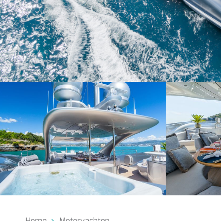
Cook
Techni
Diese W
Dienste
Benutze
verhind
dass di
Home
Motoryachten