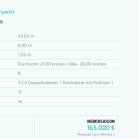
ryacht
SA
43,63 m
8,30 m
1,55 m
Durchschn 21.00 knoten / Max. 30.00 knoten
8
5 ( 4 Doppelkabinen, 1 Twinkabine mit Pullman )
11
Ja
NEBENSAISON
165.000 €
Preis ab ( pro Woche )