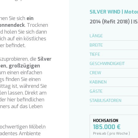
SILVER WIND | Moto
nen Sie sich
ein
2014 (Refit 2018) | I
Sonnendeck
. Trocknen
d holen Sie sich dann
LÄNGE
ich auf ein köstliches
er befindet.
BREITE
TIEFE
szuprobieren, die
Silver
GESCHWINDIGKEIT
ten, großzügigen
 um einen einfachen
CREW
s finden Sie einen
KABINEN
ittag ist, während Sie
GÄSTE
en lassen. Direkt am
r hier befindlichen
STABILISATOREN
ners auf das Leben
HOCHSAISON
n hochwertigen Möbeln
185.000 €
ekadentes Ambiente
Preis ab ( pro Woche )