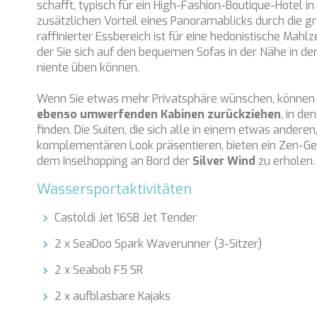
schafft, typisch für ein High-Fashion-Boutique-Hotel in
zusätzlichen Vorteil eines Panoramablicks durch die gr
raffinierter Essbereich ist für eine hedonistische Mahlz
der Sie sich auf den bequemen Sofas in der Nähe in der
niente üben können.
Wenn Sie etwas mehr Privatsphäre wünschen, können Si
ebenso umwerfenden Kabinen zurückziehen
, in de
finden. Die Suiten, die sich alle in einem etwas andere
komplementären Look präsentieren, bieten ein Zen-Ge
dem Inselhopping an Bord der
Silver Wind
zu erholen
Wassersportaktivitäten
Castoldi Jet 16SB Jet Tender
2 x SeaDoo Spark Waverunner (3-Sitzer)
2 x Seabob F5 SR
2 x aufblasbare Kajaks