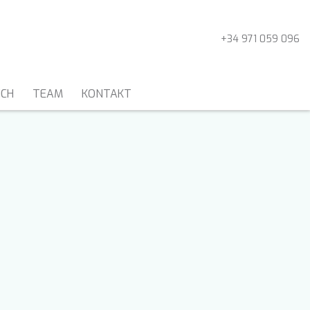
+34 971 059 096
UCH
TEAM
KONTAKT
MOTORSEGLER UND
GULETS