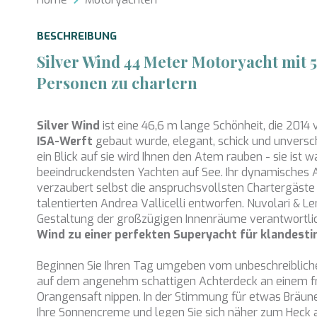
Analy
BESCHREIBUNG
Sie erm
Website
Silver Wind 44 Meter Motoryacht mit 5
verwend
erstell
Personen zu chartern
Verbess
Benutze
durch e
Silver Wind
ist eine 46,6 m lange Schönheit, die 2014
ISA-Werft
gebaut wurde, elegant, schick und unvers
Market
ein Blick auf sie wird Ihnen den Atem rauben - sie ist w
Diese C
beeindruckendsten Yachten auf See. Ihr dynamisches
persönl
verzaubert selbst die anspruchsvollsten Chartergäst
seiner 
talentierten Andrea Vallicelli entworfen. Nuvolari & Le
auf der
anzeige
Gestaltung der großzügigen Innenräume verantwortl
Wind
zu einer perfekten Superyacht für klandesti
Beginnen Sie Ihren Tag umgeben vom unbeschreiblich
auf dem angenehm schattigen Achterdeck an einem fr
Orangensaft nippen. In der Stimmung für etwas Bräun
Ihre Sonnencreme und legen Sie sich näher zum Heck a