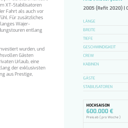
um XT-Stabilisatoren
2005 (Refit 2020) |
er Fahrt als auch vor
hl. Für zusätzliches
LÄNGE
 langes Wajer-
ndungstouren entlang
BREITE
TIEFE
GESCHWINDIGKEIT
investiert wurden, und
chsvollen Gästen
CREW
ivaten Urlaub, eine
KABINEN
lang der exklusivsten
ng aus Prestige,
GÄSTE
STABILISATOREN
HOCHSAISON
600.000 €
Preis ab ( pro Woche )