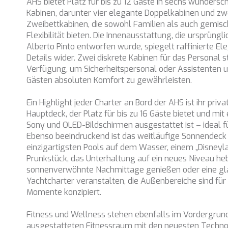
AHS bietet Platz für bis zu 12 Gäste in sechs wundersc
Kabinen, darunter vier elegante Doppelkabinen und z
Zweibettkabinen, die sowohl Familien als auch gemis
Flexibilität bieten. Die Innenausstattung, die ursprün
Alberto Pinto entworfen wurde, spiegelt raffinierte E
Details wider. Zwei diskrete Kabinen für das Personal 
Verfügung, um Sicherheitspersonal oder Assistenten u
Gästen absoluten Komfort zu gewährleisten.
Ein Highlight jeder Charter an Bord der AHS ist ihr pri
Hauptdeck, der Platz für bis zu 16 Gäste bietet und mi
Sony und OLED-Bildschirmen ausgestattet ist – ideal f
Ebenso beeindruckend ist das weitläufige Sonnendeck
einzigartigsten Pools auf dem Wasser, einem „Disneyl
Prunkstück, das Unterhaltung auf ein neues Niveau heb
sonnenverwöhnte Nachmittage genießen oder eine g
Yachtcharter veranstalten, die Außenbereiche sind für
Momente konzipiert.
Fitness und Wellness stehen ebenfalls im Vordergrund
ausgestatteten Fitnessraum mit den neuesten Techn