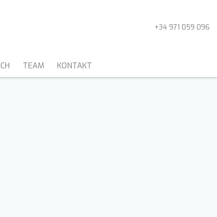
+34 971 059 096
UCH
TEAM
KONTAKT
MOTORSEGLER UND
GULETS