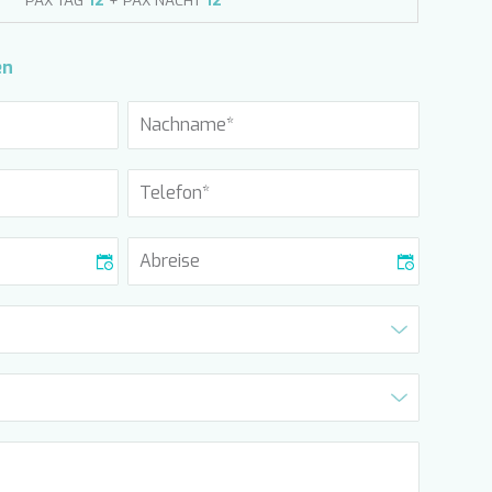
PAX TAG
12
+ PAX NACHT
12
en