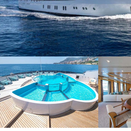
Cook
Techni
Diese W
Dienste
Benutze
verhind
dass di