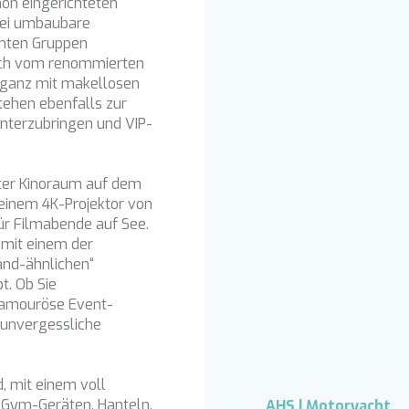
hön eingerichteten
wei umbaubare
chten Gruppen
glich vom renommierten
leganz mit makellosen
stehen ebenfalls zur
nterzubringen und VIP-
vater Kinoraum auf dem
t einem 4K-Projektor von
ür Filmabende auf See.
 mit einem der
and-ähnlichen“
t. Ob Sie
lamouröse Event-
 unvergessliche
, mit einem voll
oGym-Geräten, Hanteln,
AHS | Motoryacht