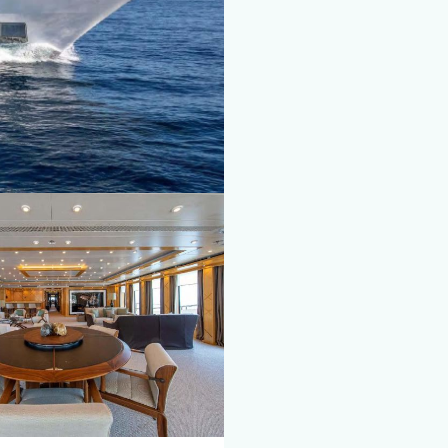
ies ändern
k und Funktional
Imm
ebsite verwendet eigene Cookies, um Informationen zu sammeln, um
 zu verbessern. Wenn Sie weiter surfen, akzeptieren Sie deren Installat
r hat die Möglichkeit, seinen Browser zu konfigurieren und auf Wunsch
ern, dass er auf seiner Festplatte installiert wird, obwohl er bedenken 
es zu Schwierigkeiten beim Navigieren auf der Website führen kann.