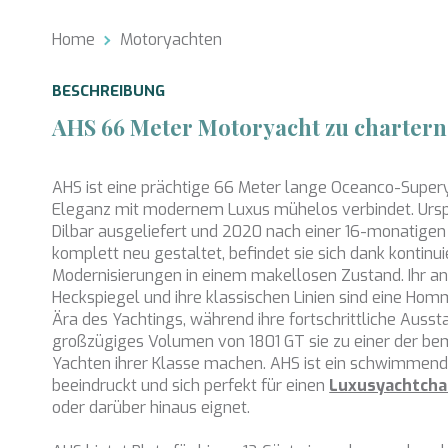
Analy
Home
Motoryachten
Sie erm
Website
BESCHREIBUNG
verwend
erstell
AHS 66 Meter Motoryacht zu chartern
Verbess
Benutze
durch e
AHS ist eine prächtige 66 Meter lange Oceanco-Superya
Market
Eleganz mit modernem Luxus mühelos verbindet. Ursp
Dilbar ausgeliefert und 2020 nach einer 16-monatige
Diese C
komplett neu gestaltet, befindet sie sich dank kontinui
persönl
seiner 
Modernisierungen in einem makellosen Zustand. Ihr a
auf der
Heckspiegel und ihre klassischen Linien sind eine Ho
anzeige
Ära des Yachtings, während ihre fortschrittliche Ausst
großzügiges Volumen von 1801 GT sie zu einer der b
Yachten ihrer Klasse machen. AHS ist ein schwimmend
beeindruckt und sich perfekt für einen
Luxusyachtchar
oder darüber hinaus eignet.